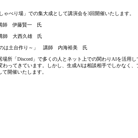
ゃべり場」での集大成として講演会を3回開催いたします。
講師 伊藤賢一 氏
講師 大西久雄 氏
のは土台作り～」 講師 内海裕美 氏
所「Discord」で多くの人とネット上での関わりAIを活用
変わってきています。しかし、生成AIは相談相手でしかなく、
して開催いたします。
。